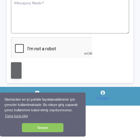
Mesaj
Kayıt Ol
Yardım
Sitemizden en iyi şekilde faydalanabilmeniz için
çerezler kullanılmaktadır. Bu siteye giriş yaparak
çerez kullanımını kabul etmiş sayılıyorsunuz.
Daha fazla bilgi